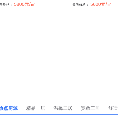
5800元/㎡
5600元/㎡
考价格：
参考价格：
热点房源
精品一居
温馨二居
宽敞三居
舒适