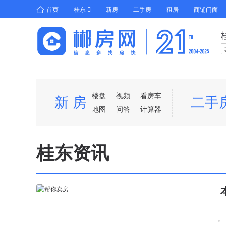
首页
桂东
新房
二手房
租房
商铺门面
免费发布房源
楼盘
视频
看房车
新 房
二手
地图
问答
计算器
桂东资讯