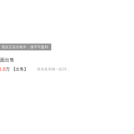
现在正在出租中，接手可盈利
面出售
8.8
万
【出售】
桂东县东城一品19栋104