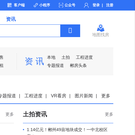
客户端
小程序
公众号
登录
|
注册
资讯
地图找房
售
本地
土拍
工程进度
资 讯
租
专题报道
郴房头条
专题报道
|
工程进度
|
VR看房
|
图片新闻
|
更多
土拍资讯
更多
更多
1.14亿元！郴州49亩地块成交！一中北校区