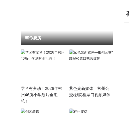
帮你卖房
学区有变动！2026年郴
紫色光新媒体—郴州公
州46所小学划片全汇
交/影院检票口视频媒体
总！