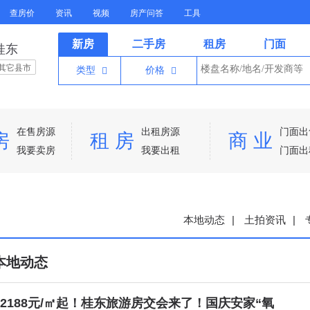
查房价
资讯
视频
房产问答
工具
新房
二手房
租房
门面
桂东
其它县市
类型
价格


在售房源
出租房源
门面出
房
租 房
商 业
我要卖房
我要出租
门面出
本地动态
|
土拍资讯
|
本地动态
2188元/㎡起！桂东旅游房交会来了！国庆安家“氧