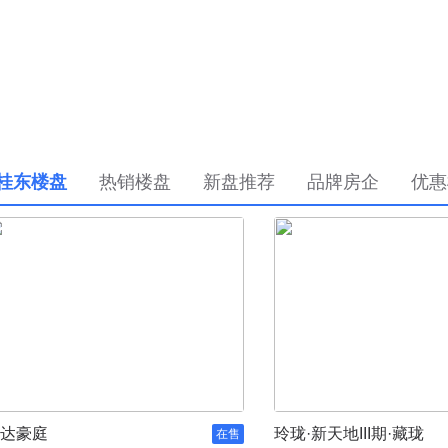
桂东楼盘
热销楼盘
新盘推荐
品牌房企
优惠
达豪庭
玲珑·新天地III期·藏珑
在售